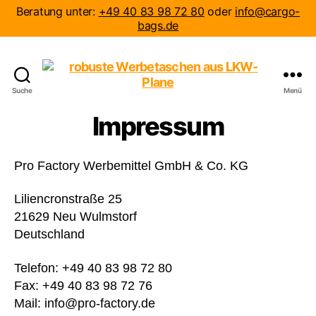
Beratung unter:
+49 40 83 98 72 80
oder
info@cargo-
bags.de
Suche
Menü
robuste
Werbetaschen
Impressum
aus
LKW-
Plane
Pro Factory Werbemittel GmbH & Co. KG
Liliencronstraße 25
21629 Neu Wulmstorf
Deutschland
Telefon: +49 40 83 98 72 80
Fax: +49 40 83 98 72 76
Mail: info@pro-factory.de