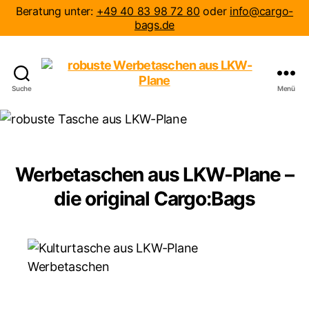
Beratung unter:
+49 40 83 98 72 80
oder
info@cargo-
bags.de
Suche
Menü
robuste
Werbetaschen
aus
LKW-
Plane
Werbetaschen aus LKW-Plane –
die original Cargo:Bags